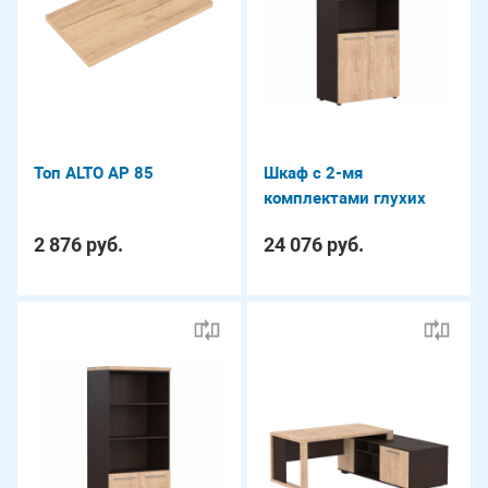
Топ ALTO AP 85
Шкаф с 2-мя
комплектами глухих
малых дверей и топом
2 876 руб.
24 076 руб.
ALTO AHC 85.4