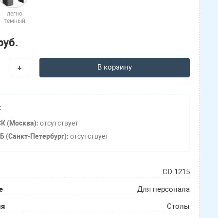
легно
темный
руб.
В корзину
+
:
К (Москва):
отсутствует
Б (Санкт-Петербург):
отсутствует
CD 1215
е
Для персонала
ия
Столы