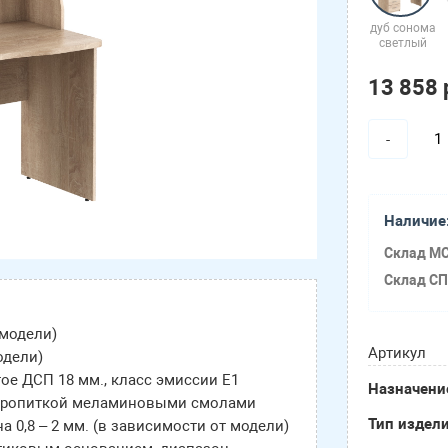
дуб сонома
светлый
13 858 
-
Наличие
Склад МС
Склад СП
 модели)
Артикул
одели)
ое ДСП 18 мм., класс эмиссии Е1
Назначени
 пропиткой меламиновыми смолами
Тип издел
 0,8 – 2 мм. (в зависимости от модели)