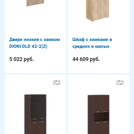
Двери низкие с замком
Шкаф с замками в
DIONI DLD 42-2(Z)
средних и малых
дверях и обвязкой DIONI
5 022 руб.
44 609 руб.
DHC 85.3(Z)