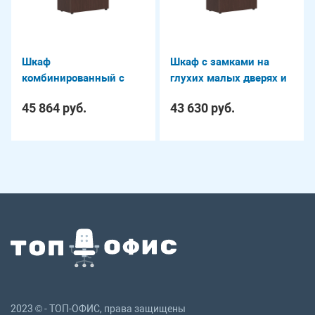
Шкаф
Шкаф с замками на
комбинированный с
глухих малых дверях и
обвязкой DIONI DHC
обвязкой DIONI DHC
45 864 руб.
43 630 руб.
85.2
85.4(Z)
2023 © - ТОП-ОФИС, права защищены