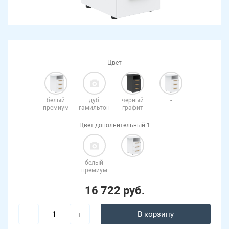
Цвет
белый
дуб
черный
-
премиум
гамильтон
графит
Цвет дополнительный 1
белый
-
премиум
16 722 руб.
В корзину
-
+