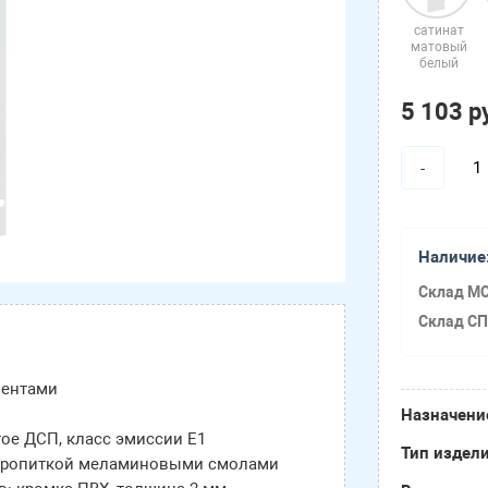
сатинат
матовый
белый
5 103 р
-
Наличие
Склад МС
Склад СП
ментами
Назначени
тое ДСП, класс эмиссии Е1
Тип издел
 пропиткой меламиновыми смолами