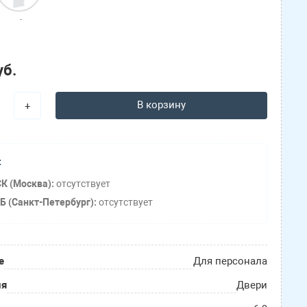
-
уб.
В корзину
+
:
К (Москва):
отсутствует
Б (Санкт-Петербург):
отсутствует
е
Для персонала
ия
Двери