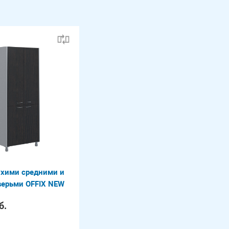
ухими средними и
ерьми OFFIX NEW
б.