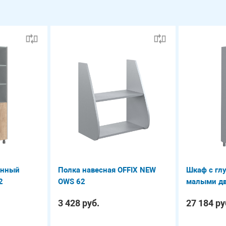
анный
Полка навесная OFFIX NEW
Шкаф с гл
2
OWS 62
малыми дв
OHC 87.3
3 428 руб.
27 184 ру