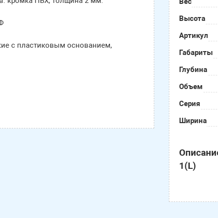
: кромка ПВХ, толщина 2 мм.
Вес
Высота
ДФ
Артикул
кие с пластиковым основанием,
Габариты
Глубина
Объем
Серия
Ширина
Описани
1(L)