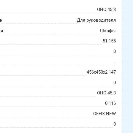
OHC 45.3
е
Для руководителя
ия
Шкафы
51.155
0
-
456х450х2 147
0
OHC 45.3
0.116
OFFIX NEW
0