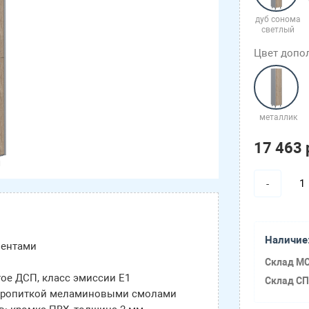
дуб сонома
светлый
Цвет допо
металлик
17 463 
-
Наличие
ментами
Склад МС
тое ДСП, класс эмиссии Е1
Склад СП
 пропиткой меламиновыми смолами