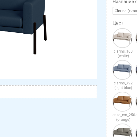
Название 
Clarins (тка
Цвет
clarins_100
(white)
clarins_792
(light blue)
enzo_cm_250
(orange)