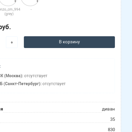
enzo_cm_994
-
(grey)
руб.
В корзину
+
:
К (Москва):
отсутствует
Б (Санкт-Петербург):
отсутствует
ия
диван
35
830