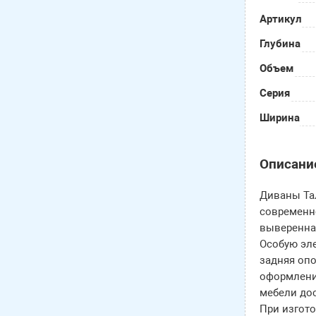
Артикул
Глубина
Объем
Серия
Ширина
Описани
Диваны Тал
современн
выверенная
Особую эл
задняя опо
оформления
мебели дос
При изгот