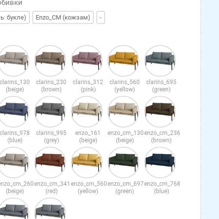
обивки
нь: букле)
Enzo_CM (кожзам)
-
clarins_130
clarins_230
clarins_312
clarins_560
clarins_695
(beige)
(brown)
(pink)
(yellow)
(green)
clarins_978
clarins_995
enzo_161
enzo_cm_130
enzo_cm_236
(blue)
(grey)
(beige)
(beige)
(brown)
enzo_cm_260
enzo_cm_341
enzo_cm_560
enzo_cm_697
enzo_cm_768
(beige)
(red)
(yellow)
(green)
(blue)