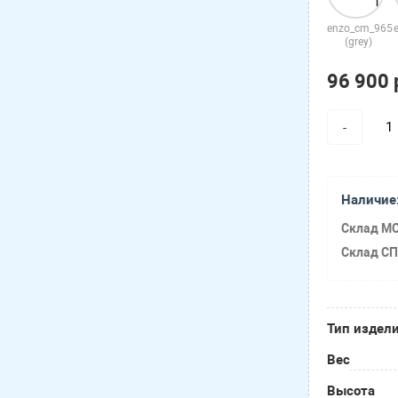
enzo_cm_965
(grey)
96 900 
-
Наличие
Склад МС
Склад СП
Тип издел
Вес
Высота