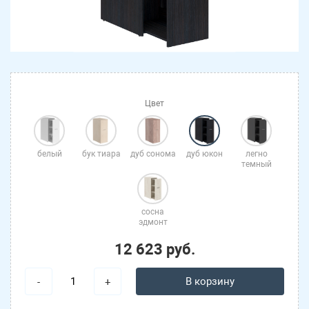
Цвет
белый
бук тиара
дуб сонома
дуб юкон
легно
темный
сосна
эдмонт
12 623 руб.
В корзину
-
+